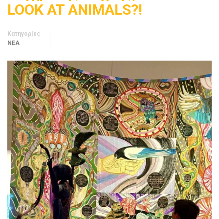
LOOK AT ANIMALS?!
Κατηγορίες
ΝΈΑ