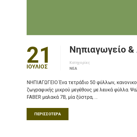
21
Νηπιαγωγείο & 
Κατηγορίες
ΙΟΎΛΙΟΣ
ΝΈΑ
ΝΗΠΙΑΓΩΓΕΙΟ Ένα τετράδιο 50 φύλλων, κανονικού 
ζωγραφικής μικρού μεγέθους με λευκά φύλλα. Ψαλι
FABER μαλακά 7Β, μία ξύστρα, …
ΠΕΡΙΣΣΌΤΕΡΑ