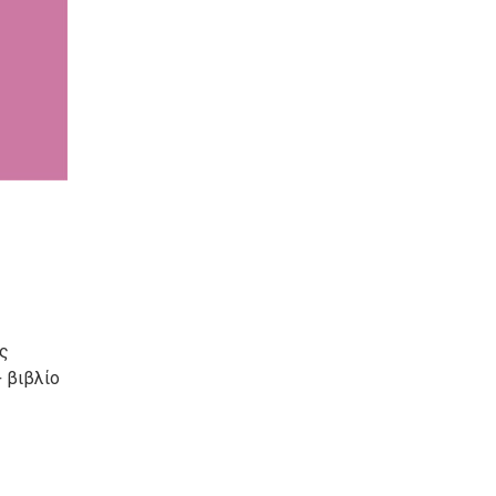
ός
+ βιβλίο