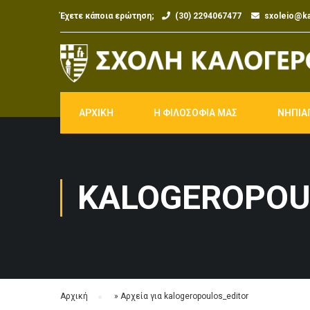
Έχετε κάποια ερώτηση;
(30) 2294067477
sxoleio@ka
ΑΡΧΙΚΗ
Η ΦΙΛΟΣΟΦΙΑ ΜΑΣ
ΝΗΠΙΑ
KALOGEROPOU
Αρχική
»
Αρχεία για kalogeropoulos_editor