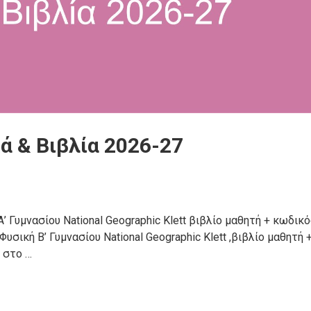
ά & Βιβλία 2026-27
’ Γυμνασίου National Geographic Klett βιβλίο μαθητή + κωδικ
σική Β’ Γυμνασίου National Geographic Klett ,βιβλίο μαθητή 
 στο …