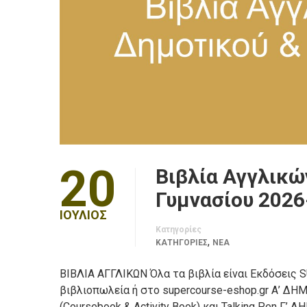
20
Βιβλία Αγγλικώ
Γυμνασίου 2026
ΙΟΎΛΙΟΣ
Κατηγορίες
,
ΚΑΤΗΓΟΡΙΕΣ
ΝΈΑ
ΒΙΒΛΙΑ ΑΓΓΛΙΚΩΝ Όλα τα βιβλία είναι Εκδόσεις
βιβλιοπωλεία ή στο supercourse-eshop.gr Α’ ΔΗΜΟΤ
(Coursebook & Activity Book) και Talking Pen Γ’ Δ