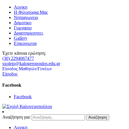
Αρχικη
Η Φιλοσοφια Μας
Νηπιαγωγειο
Δημοτικο
Γυμνασιο
Δραστηριοτητες
Gallery
Επικοινωνια
Έχετε κάποια ερώτηση;
(30) 2294067477
sxoleio@kalogeropoulos.edu.gr
Είσοδος Μαθητών/Γονέων
Είσοδος
Facebook
Facebook
Αναζήτηση για:
Αρχικη