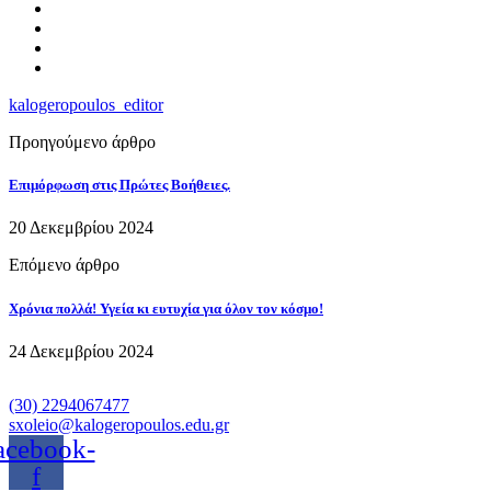
kalogeropoulos_editor
Προηγούμενο άρθρο
Επιμόρφωση στις Πρώτες Βοήθειες.
20 Δεκεμβρίου 2024
Επόμενο άρθρο
Χρόνια πολλά! Υγεία κι ευτυχία για όλον τον κόσμο!
24 Δεκεμβρίου 2024
(30) 2294067477
sxoleio@kalogeropoulos.edu.gr
acebook-
f