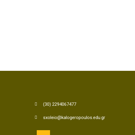
(30) 2294067477
sxoleio@kalogeropoulos.edu.gr